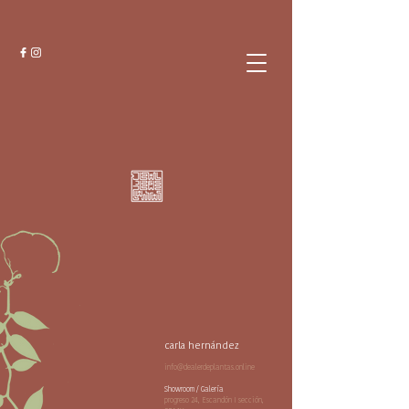
carla hernández
info@dealerdeplantas.online
Showroom / Galería
progreso 24, Escandón I sección,